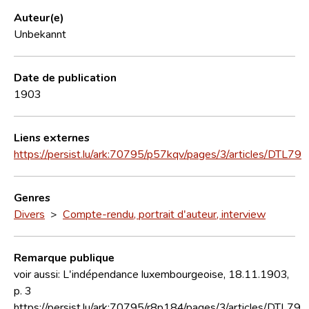
Auteur(e)
Unbekannt
Date de publication
1903
Liens externes
https://persist.lu/ark:70795/p57kqv/pages/3/articles/DTL79
Genres
Divers
>
Compte-rendu, portrait d'auteur, interview
Remarque publique
voir aussi: L'indépendance luxembourgeoise, 18.11.1903,
p. 3
https://persist.lu/ark:70795/r8p184/pages/3/articles/DTL79