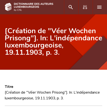
DE
FR
[Création de "Véer Wochen
Prisong"]. In: L'indépendance
luxembourgeoise,
Accueil
19.11.1903, p. 3.
Auteur(e)s A-Z
Recherche avancée
Foire aux questions
CNL
Titre
Équipe scientifique
[Création de "Véer Wochen Prisong"]. In: L'indépendance
luxembourgeoise, 19.11.1903, p. 3.
Contact