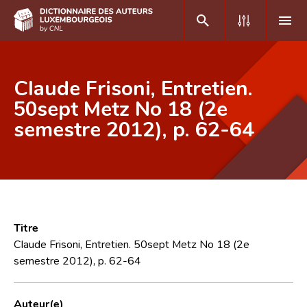
DE
FR
Claude Frisoni, Entretien.
50sept Metz No 18 (2e
semestre 2012), p. 62-64
Accueil
Auteur(e)s A-Z
Recherche avancée
Foire aux questions
Titre
CNL
Claude Frisoni, Entretien. 50sept Metz No 18 (2e
semestre 2012), p. 62-64
Équipe scientifique
Contact
Auteur(e)