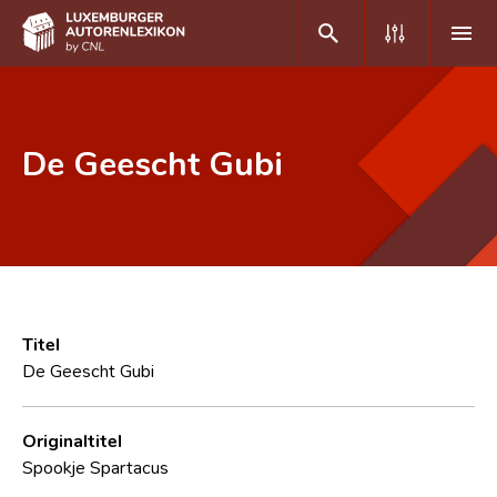
DE
FR
De Geescht Gubi
Home
Autor(inn)en A-Z
Erweiterte Suche
Häufige Fragen und Antworten
Titel
De Geescht Gubi
CNL
Forschungsgruppe
Originaltitel
Spookje Spartacus
Kontakt