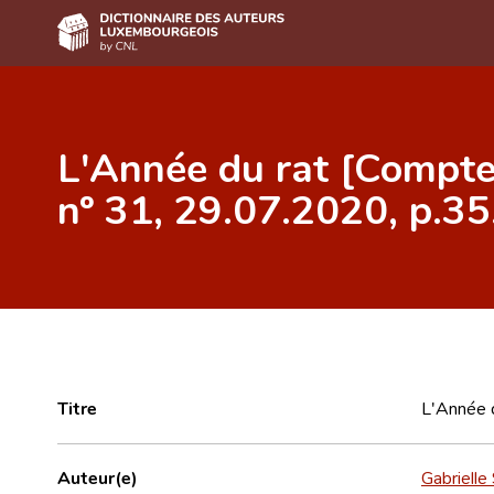
Accueil
L'Année du rat [Compte 
Auteur(e)s A-Z
nº 31, 29.07.2020, p.35
Recherche avancée
Foire aux questions
CNL
Équipe scientifique
Contact
Titre
L'Année d
Auteur(e)
Gabrielle 