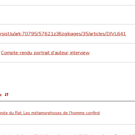
persist.lu/ark:70795/57621z36zg/pages/35/articles/DIVL641
Compte-rendu, portrait d'auteur, interview
>
e
nnée du Rat. Les métamorphoses de l’homme confiné