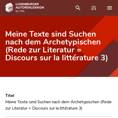
DE
FR
Meine Texte sind Suchen
nach dem Archetypischen
(Rede zur Literatur =
Home
Discours sur la littérature 3)
Autor(inn)en A-Z
Erweiterte Suche
Häufige Fragen und Antworten
CNL
Titel
Forschungsgruppe
Meine Texte sind Suchen nach dem Archetypischen (Rede
zur Literatur = Discours sur la littérature 3)
Kontakt