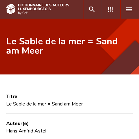
DE
FR
Le Sable de la mer = Sand
am Meer
Accueil
Auteur(e)s A-Z
Recherche avancée
Foire aux questions
Titre
Le Sable de la mer = Sand am Meer
CNL
Équipe scientifique
Auteur(e)
Hans Arnfrid Astel
Contact