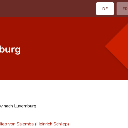
DE
FR
burg
w nach Luxemburg
liep von Salemba (Heinrich Schliep)