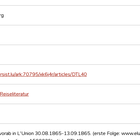
rg
ersist.lu/ark:70795/xk6j4r/articles/DTL40
Reiseliteratur
 vorab in L'Union 30.08.1865-13.09.1865. (erste Folge: www.el