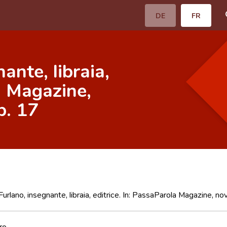
DE
FR
ante, libraia,
a Magazine,
p. 17
Furlano, insegnante, libraia, editrice. In: PassaParola Magazine, 
ro