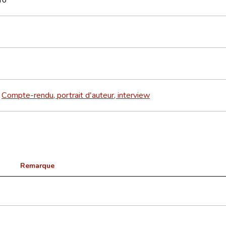
Compte-rendu, portrait d'auteur, interview
>
Remarque