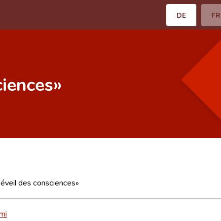
DE
FR
ciences»
éveil des consciences»
mi