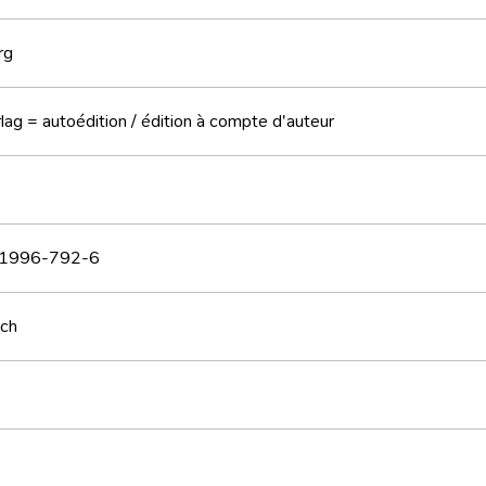
rg
lag = autoédition / édition à compte d'auteur
1996-792-6
sch