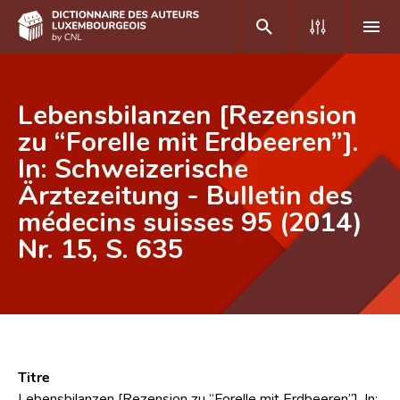
DE
FR
Lebensbilanzen [Rezension
zu “Forelle mit Erdbeeren”].
In: Schweizerische
Accueil
Ärztezeitung - Bulletin des
Auteur(e)s A-Z
médecins suisses 95 (2014)
Recherche avancée
Nr. 15, S. 635
Foire aux questions
CNL
Équipe scientifique
Titre
Contact
Lebensbilanzen [Rezension zu “Forelle mit Erdbeeren”]. In: