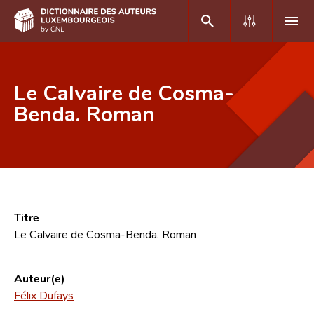
DE
FR
Le Calvaire de Cosma-
Benda. Roman
Accueil
Auteur(e)s A-Z
Recherche avancée
Foire aux questions
Titre
Le Calvaire de Cosma-Benda. Roman
CNL
Équipe scientifique
Auteur(e)
Félix Dufays
Contact