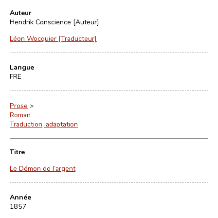
Auteur
Hendrik Conscience [Auteur]
Léon Wocquier [Traducteur]
Langue
FRE
Prose
>
Roman
Traduction, adaptation
Titre
Le Démon de l’argent
Année
1857