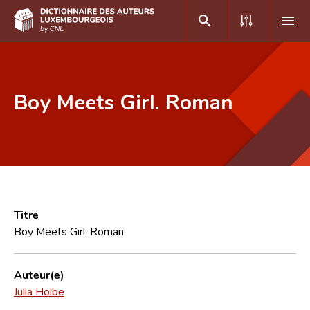
DE
FR
Boy Meets Girl. Roman
Accueil
Auteur(e)s A-Z
Recherche avancée
Foire aux questions
Titre
Boy Meets Girl. Roman
CNL
Équipe scientifique
Auteur(e)
Julia Holbe
Contact