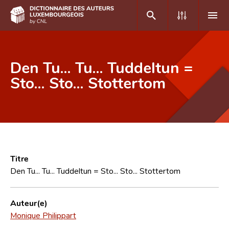
DE
FR
Den Tu... Tu... Tuddeltun =
Sto... Sto... Stottertom
Accueil
Auteur(e)s A-Z
Recherche avancée
Foire aux questions
Titre
Den Tu... Tu... Tuddeltun = Sto... Sto... Stottertom
CNL
Équipe scientifique
Auteur(e)
Monique Philippart
Contact