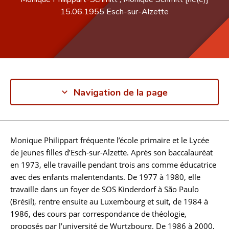
15.06.1955
Esch-sur-Alzette
Navigation de la page
Monique Philippart fréquente l’école primaire et le Lycée
Biographie
de jeunes filles d’Esch-sur-Alzette. Après son baccalauréat
en 1973, elle travaille pendant trois ans comme éducatrice
avec des enfants malentendants. De 1977 à 1980, elle
travaille dans un foyer de SOS Kinderdorf à São Paulo
(Brésil), rentre ensuite au Luxembourg et suit, de 1984 à
1986, des cours par correspondance de théologie,
proposés par l’université de Wurtzbourg. De 1986 à 2000,