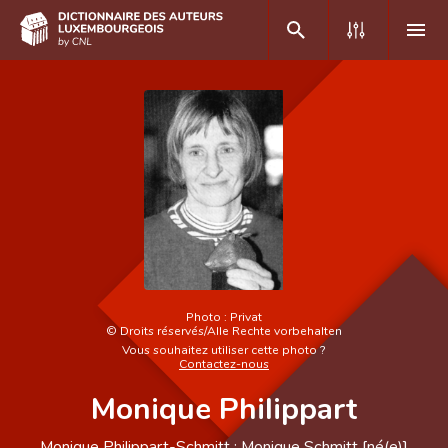
DE
FR
Accueil
Auteur(e)s A-Z
Recherche avancée
Foire aux questions
Photo :
Privat
©
Droits réservés/Alle Rechte vorbehalten
CNL
Vous souhaitez utiliser cette photo ?
Contactez-nous
Équipe scientifique
Monique Philippart
Contact
Monique Philippart-Schmitt ; Monique Schmitt [né(e)]