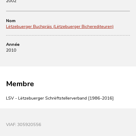
2002
Nom
Lëtzebuerger Buchpräis (Lëtzebuerger Bicherediteuren)
Année
2010
Membre
LSV - Lëtzebuerger Schrëftstellerverband [1986-2016]
VIAF:
305920556