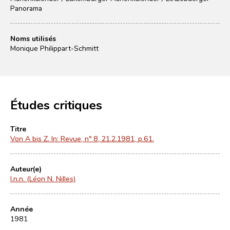
Panorama
Noms utilisés
Monique Philippart-Schmitt
Études critiques
Titre
Von A bis Z. In: Revue, nº 8, 21.2.1981, p.61.
Auteur(e)
l.n.n. (Léon N. Nilles)
Année
1981