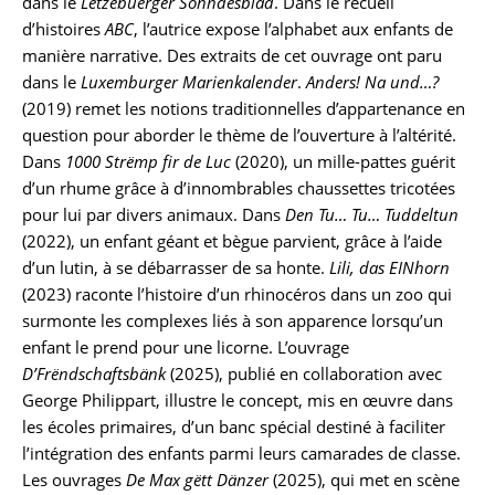
dans le
Lëtzebuerger Sonndesblad
. Dans le recueil
d’histoires
ABC
, l’autrice expose l’alphabet aux enfants de
manière narrative. Des extraits de cet ouvrage ont paru
dans le
Luxemburger Marienkalender
.
Anders! Na und…?
(2019) remet les notions traditionnelles d’appartenance en
question pour aborder le thème de l’ouverture à l’altérité.
Dans
1000 Strëmp fir de Luc
(2020), un mille-pattes guérit
d’un rhume grâce à d’innombrables chaussettes tricotées
pour lui par divers animaux. Dans
Den Tu… Tu… Tuddeltun
(2022), un enfant géant et bègue parvient, grâce à l’aide
d’un lutin, à se débarrasser de sa honte.
Lili, das EINhorn
(2023) raconte l’histoire d’un rhinocéros dans un zoo qui
surmonte les complexes liés à son apparence lorsqu’un
enfant le prend pour une licorne. L’ouvrage
D’Frëndschaftsbänk
(2025), publié en collaboration avec
George Philippart, illustre le concept, mis en œuvre dans
les écoles primaires, d’un banc spécial destiné à faciliter
l’intégration des enfants parmi leurs camarades de classe.
Les ouvrages
De Max gëtt Dänzer
(2025), qui met en scène