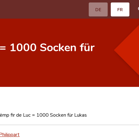
DE
FR
 = 1000 Socken für
ëmp fir de Luc = 1000 Socken für Lukas
hilippart