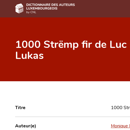
Accueil
1000 Strëmp fir de Luc
Auteur(e)s A-Z
Lukas
Recherche avancée
Foire aux questions
CNL
Équipe scientifique
Contact
Titre
1000 Str
Auteur(e)
Monique P