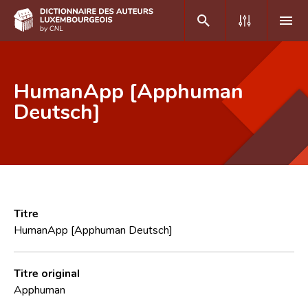
DE
FR
HumanApp [Apphuman
Deutsch]
Accueil
Auteur(e)s A-Z
Recherche avancée
Foire aux questions
Titre
HumanApp [Apphuman Deutsch]
CNL
Équipe scientifique
Titre original
Apphuman
Contact