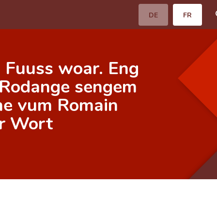
DE
FR
e Fuuss woar. Eng
l Rodange sengem
une vum Romain
er Wort