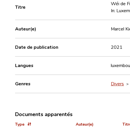
Wéi de F
Titre
In: Luxe
Auteur(e)
Marcel Ki
Date de publication
2021
Langues
luxembou
Genres
Divers
Documents apparentés
Type
Auteur(e)
Titr