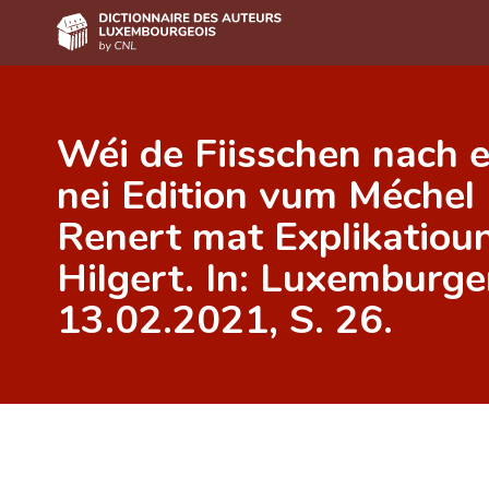
Accueil
Wéi de Fiisschen nach 
Auteur(e)s A-Z
nei Edition vum Méche
Recherche avancée
Renert mat Explikatio
Foire aux questions
Hilgert. In: Luxemburg
CNL
13.02.2021, S. 26.
Équipe scientifique
Contact