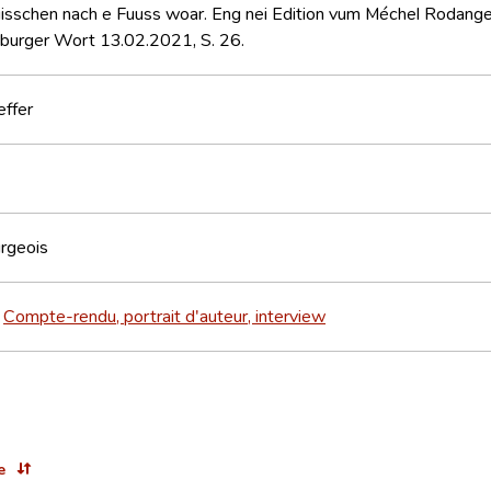
iisschen nach e Fuuss woar. Eng nei Edition vum Méchel Rodang
mburger Wort 13.02.2021, S. 26.
effer
rgeois
Compte-rendu, portrait d'auteur, interview
>
e