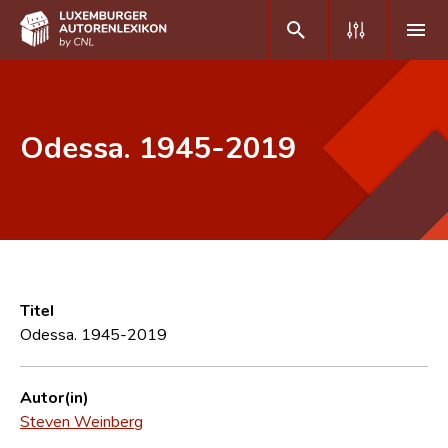
DE
FR
Odessa. 1945-2019
Home
Autor(inn)en A-Z
Erweiterte Suche
Häufige Fragen und Antworten
Titel
Odessa. 1945-2019
CNL
Forschungsgruppe
Autor(in)
Steven Weinberg
Kontakt