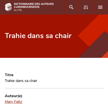
DE
FR
Trahie dans sa chair
Accueil
Auteur(e)s A-Z
Recherche avancée
Foire aux questions
Titre
Trahie dans sa chair
CNL
Équipe scientifique
Auteur(e)
Mary Faltz
Contact