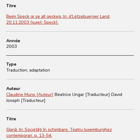
Titre
Beim Speck gi se all geckeg. In: d’Lëtzebuerger Land,
20.11.2003 [sujet: Speck].
Année
2003
Type
Traduction, adaptation
Auteur
Claudine Muno [Auteur]
Beatrice Ungar [Traducteur]
David
Joseph [Traducteur]
Titre
Slană. In: Societăţi în schimbare. Teatru luxemburghez
contemporan. p. 13-54.