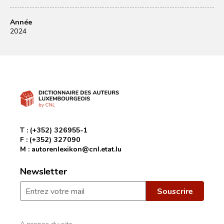
Année
2024
T :
(+352) 326955-1
F :
(+352) 327090
M :
autorenlexikon@cnl.etat.lu
Newsletter
A propos du site