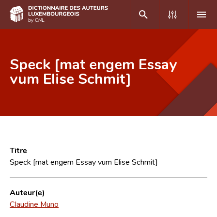
DE
FR
Speck [mat engem Essay
vum Elise Schmit]
Accueil
Auteur(e)s A-Z
Recherche avancée
Foire aux questions
Titre
Speck [mat engem Essay vum Elise Schmit]
CNL
Équipe scientifique
Auteur(e)
Claudine Muno
Contact