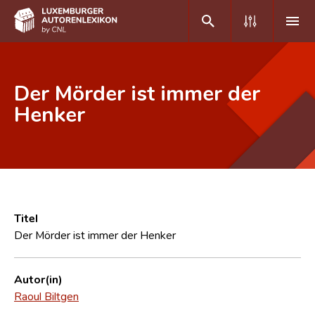
DE
FR
Der Mörder ist immer der
Henker
Home
Autor(inn)en A-Z
Erweiterte Suche
Häufige Fragen und Antworten
Titel
Der Mörder ist immer der Henker
CNL
Forschungsgruppe
Autor(in)
Raoul Biltgen
Kontakt