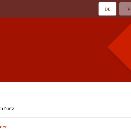
DE
FR
im Netz
tgen