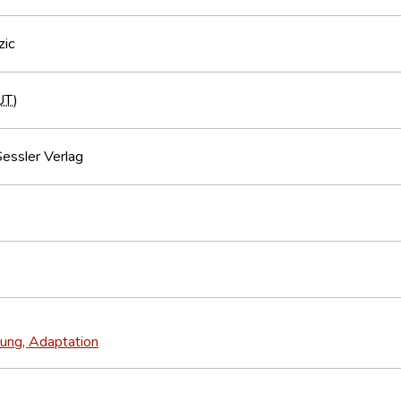
zic
UT
)
essler Verlag
ung, Adaptation