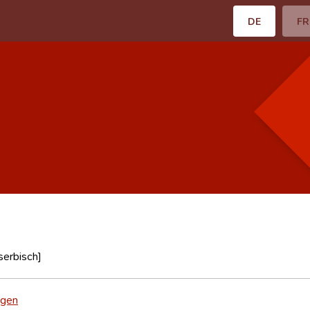
DE
FR
[serbisch]
tgen