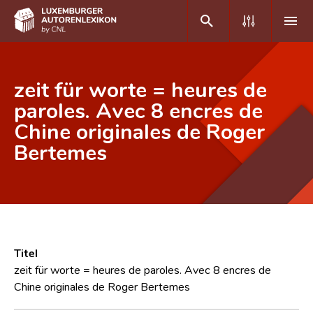
DE
FR
zeit für worte = heures de
paroles. Avec 8 encres de
Chine originales de Roger
Home
Bertemes
Autor(inn)en A-Z
Erweiterte Suche
Häufige Fragen und Antworten
CNL
Titel
Forschungsgruppe
zeit für worte = heures de paroles. Avec 8 encres de
Chine originales de Roger Bertemes
Kontakt