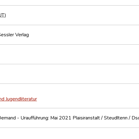
UT
)
essler Verlag
nd Jugendliteratur
Demand - Uraufführung: Mai 2021 Plaisiranstalt / Steudltenn / D