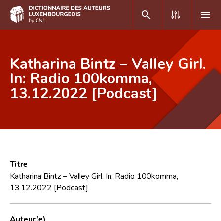
DE
FR
Katharina Bintz – Valley Girl.
In: Radio 100komma,
13.12.2022 [Podcast]
Accueil
Auteur(e)s A-Z
Recherche avancée
Foire aux questions
Titre
CNL
Katharina Bintz – Valley Girl. In: Radio 100komma,
13.12.2022 [Podcast]
Équipe scientifique
Contact
Auteur(e)