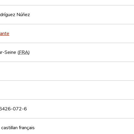
odríguez Núñez
tante
ur-Seine (
FRA
)
6426-072-6
 castillan
français