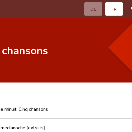
DE
FR
q chansons
e minuit. Cinq chansons
medianoche [extraits]