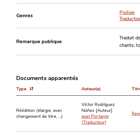
Poésie
Genres
Traductio
Traduit d
Remarque publique
chants; to
Documents apparentés
Type
Auteur(e)
Titr
Víctor Rodríguez
Réédition (élargie, avec
Núñez [Auteur]
Regi
changement de titre, ...)
Jean Portante
[Traducteur]