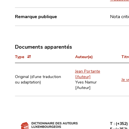
Remarque publique
Nota crit
Documents apparentés
Type
Auteur(e)
Titr
Jean Portante
Original (d'une traduction
[Auteur]
Je v
ou adaptation)
Yves Namur
[Auteur]
T :
(+352)
F :
(+352)