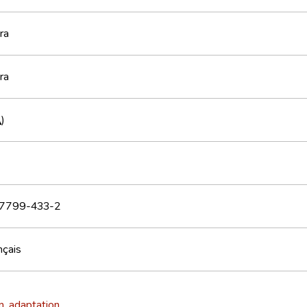
ra
ra
A
)
7799-433-2
nçais
n, adaptation