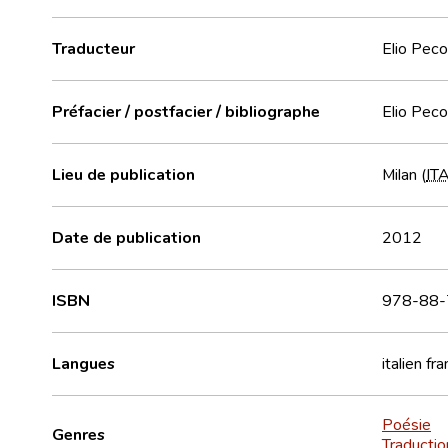
Traducteur
Elio Peco
Préfacier / postfacier / bibliographe
Elio Peco
Lieu de publication
Milan (
IT
Date de publication
2012
ISBN
978-88-
Langues
italien
fra
Poésie
Genres
Traductio