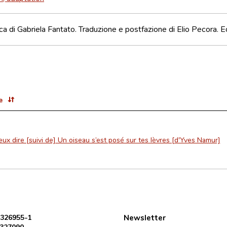
ica di Gabriela Fantato. Traduzione e postfazione di Elio Pecora. Ed
e
eux dire [suivi de] Un oiseau s’est posé sur tes lèvres [d'Yves Namur]
 326955-1
Newsletter
 327090