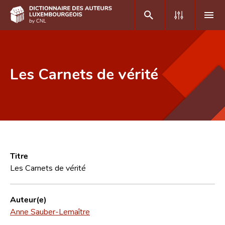
DE
FR
Les Carnets de vérité
Accueil
Auteur(e)s A-Z
Recherche avancée
Foire aux questions
Titre
Les Carnets de vérité
CNL
Équipe scientifique
Auteur(e)
Anne Sauber-Lemaître
Contact