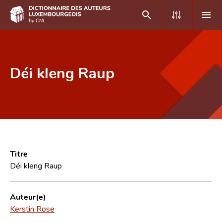
DE
FR
Déi kleng Raup
Accueil
Auteur(e)s A-Z
Recherche avancée
Foire aux questions
Titre
Déi kleng Raup
CNL
Équipe scientifique
Auteur(e)
Kerstin Rose
Contact