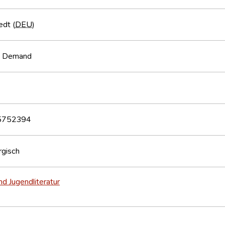
edt (
DEU
)
n Demand
5752394
gisch
nd Jugendliteratur