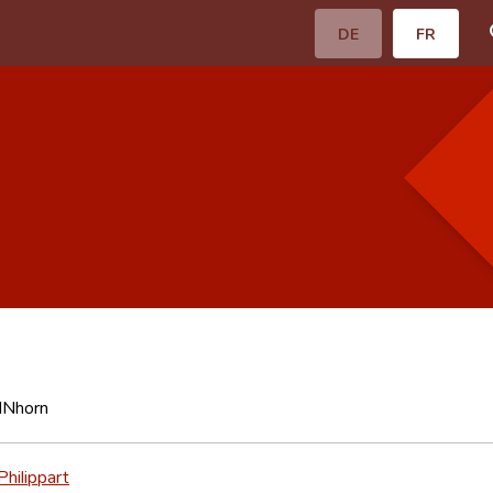
DE
FR
EINhorn
hilippart