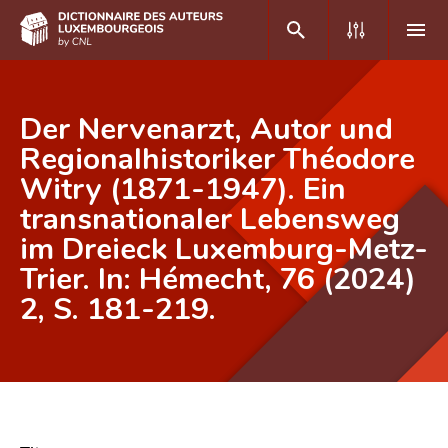
DE
FR
Der Nervenarzt, Autor und
Regionalhistoriker Théodore
Witry (1871-1947). Ein
Accueil
transnationaler Lebensweg
Auteur(e)s A-Z
im Dreieck Luxemburg-Metz-
Recherche avancée
Trier. In: Hémecht, 76 (2024)
2, S. 181-219.
Foire aux questions
CNL
Équipe scientifique
Contact