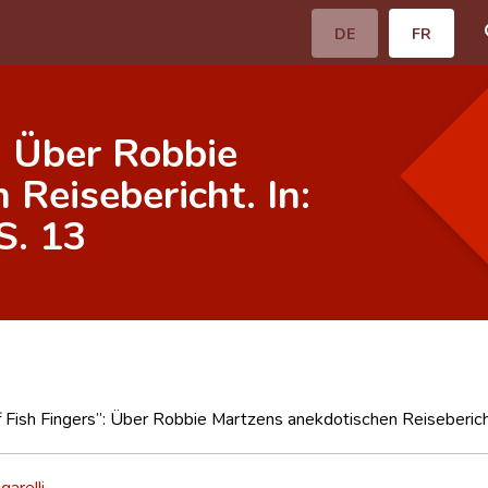
DE
FR
”: Über Robbie
Reisebericht. In:
S. 13
f Fish Fingers”: Über Robbie Martzens anekdotischen Reisebericht
garelli