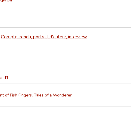
Compte-rendu, portrait d'auteur, interview
>
e
nt of Fish Fingers. Tales of a Wonderer