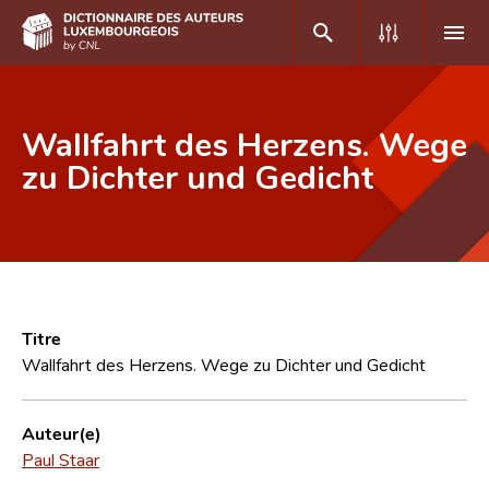
DE
FR
Wallfahrt des Herzens. Wege
zu Dichter und Gedicht
Accueil
Auteur(e)s A-Z
Recherche avancée
Foire aux questions
Titre
Wallfahrt des Herzens. Wege zu Dichter und Gedicht
CNL
Équipe scientifique
Auteur(e)
Paul Staar
Contact