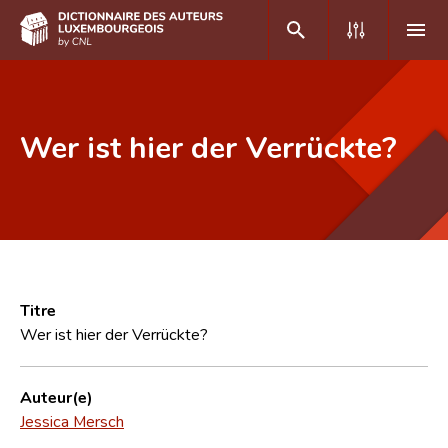
DE
FR
Wer ist hier der Verrückte?
Accueil
Auteur(e)s A-Z
Recherche avancée
Foire aux questions
Titre
Wer ist hier der Verrückte?
CNL
Équipe scientifique
Auteur(e)
Jessica Mersch
Contact