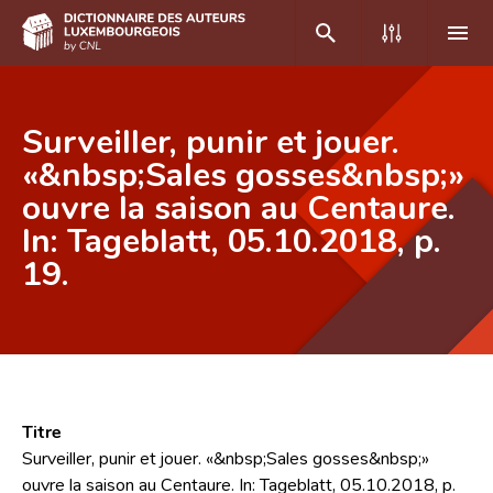
DE
FR
Surveiller, punir et jouer.
«&nbsp;Sales gosses&nbsp;»
ouvre la saison au Centaure.
Accueil
In: Tageblatt, 05.10.2018, p.
Auteur(e)s A-Z
19.
Recherche avancée
Foire aux questions
CNL
Équipe scientifique
Titre
Surveiller, punir et jouer. «&nbsp;Sales gosses&nbsp;»
Contact
ouvre la saison au Centaure. In: Tageblatt, 05.10.2018, p.