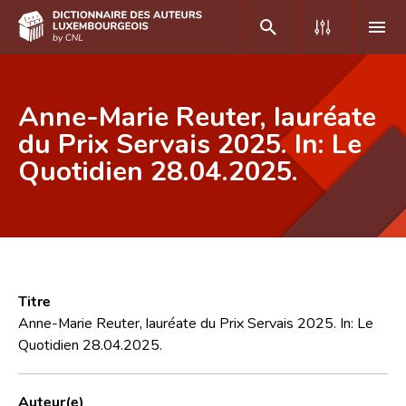
DE
FR
Anne-Marie Reuter, lauréate
du Prix Servais 2025. In: Le
Quotidien 28.04.2025.
Accueil
Auteur(e)s A-Z
Recherche avancée
Foire aux questions
Titre
CNL
Anne-Marie Reuter, lauréate du Prix Servais 2025. In: Le
Quotidien 28.04.2025.
Équipe scientifique
Contact
Auteur(e)