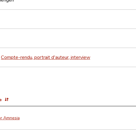
Compte-rendu, portrait d'auteur, interview
>
e
or Amnesia