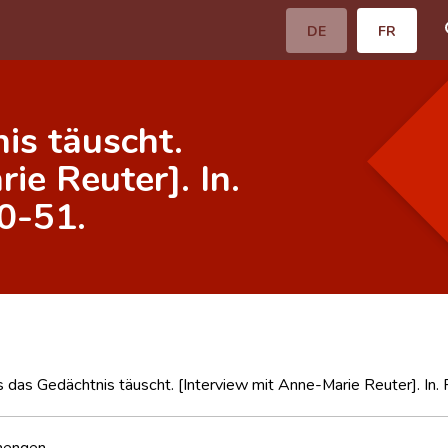
DE
FR
is täuscht.
ie Reuter]. In.
0-51.
das Gedächtnis täuscht. [Interview mit Anne-Marie Reuter]. In
hengen