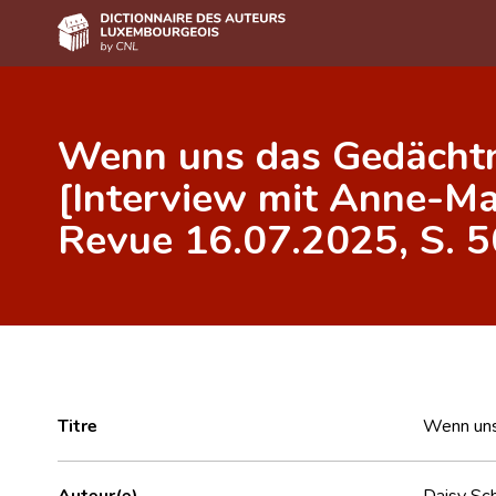
Accueil
Wenn uns das Gedächtn
Auteur(e)s A-Z
[Interview mit Anne-Mar
Recherche avancée
Revue 16.07.2025, S. 5
Foire aux questions
CNL
Équipe scientifique
Contact
Titre
Wenn uns 
Auteur(e)
Daisy Sc