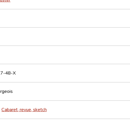
7-48-X
rgeois
Cabaret, revue, sketch
>