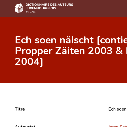
Accueil
Ech soen näischt [contie
Auteur(e)s A-Z
Propper Zäiten 2003 & 
Recherche avancée
2004]
Foire aux questions
CNL
Équipe scientifique
Contact
Titre
Ech soen 
Auteur(e)
Jemp Sch