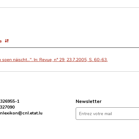
e
 soen näischt...". In: Revue, nº 29 ,23.7.2005, S. 60-63.
 326955-1
Newsletter
 327090
nlexikon@cnl.etat.lu