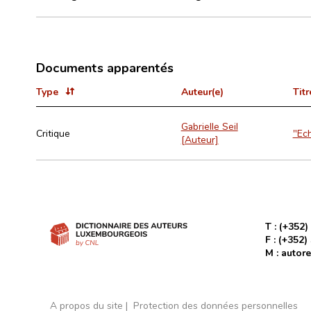
Documents apparentés
Type
Auteur(e)
Titr
Gabrielle Seil
Critique
"Ech
[Auteur]
T :
(+352)
F :
(+352)
M :
autore
A propos du site
Protection des données personnelles