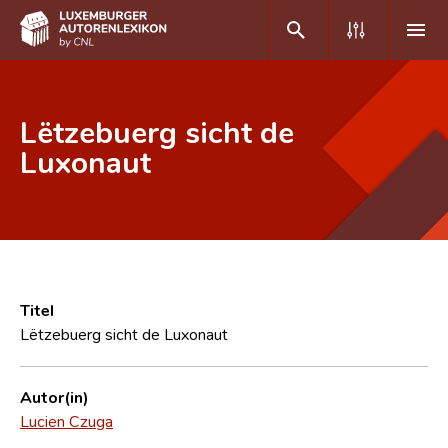
DE
FR
Lëtzebuerg sicht de
Luxonaut
Home
Autor(inn)en A-Z
Erweiterte Suche
Häufige Fragen und Antworten
Titel
Lëtzebuerg sicht de Luxonaut
CNL
Forschungsgruppe
Autor(in)
Lucien Czuga
Kontakt