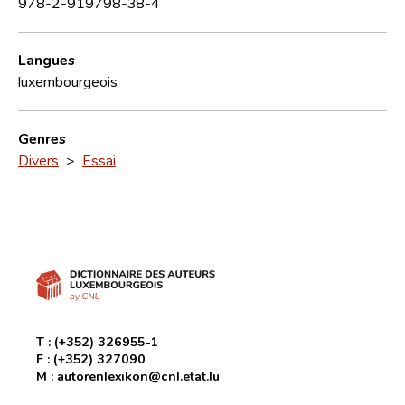
978-2-919798-38-4
Langues
luxembourgeois
Genres
Divers
>
Essai
T :
(+352) 326955-1
F :
(+352) 327090
M :
autorenlexikon@cnl.etat.lu