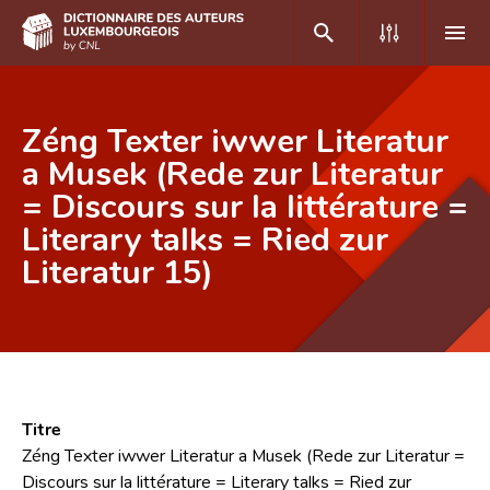
DE
FR
Zéng Texter iwwer Literatur
a Musek (Rede zur Literatur
= Discours sur la littérature =
Accueil
Literary talks = Ried zur
Auteur(e)s A-Z
Literatur 15)
Recherche avancée
Foire aux questions
CNL
Équipe scientifique
Titre
Zéng Texter iwwer Literatur a Musek (Rede zur Literatur =
Contact
Discours sur la littérature = Literary talks = Ried zur