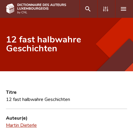
DE
FR
12 fast halbwahre
Geschichten
Accueil
Auteur(e)s A-Z
Recherche avancée
Foire aux questions
Titre
12 fast halbwahre Geschichten
CNL
Équipe scientifique
Auteur(e)
Martin Dieterle
Contact