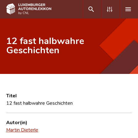
DE
FR
12 fast halbwahre
Geschichten
Home
Autor(inn)en A-Z
Erweiterte Suche
Häufige Fragen und Antworten
Titel
12 fast halbwahre Geschichten
CNL
Forschungsgruppe
Autor(in)
Martin Dieterle
Kontakt