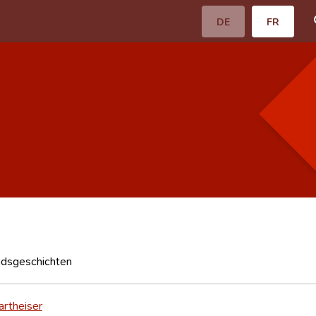
DE
FR
n
dsgeschichten
artheiser