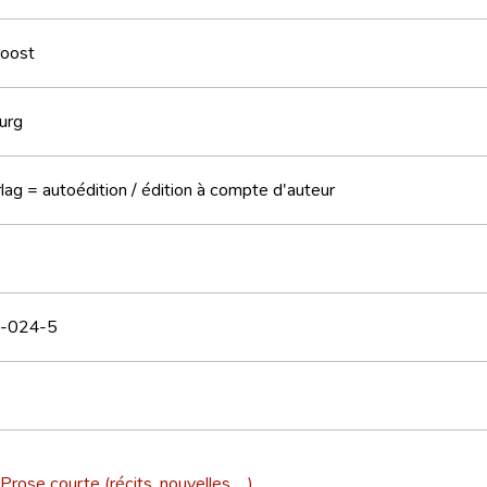
roost
urg
lag = autoédition / édition à compte d'auteur
-024-5
Prose courte (récits, nouvelles, ...)