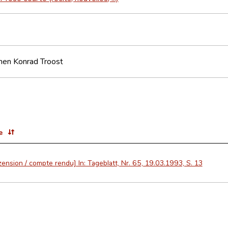
ionen Konrad Troost
e
ension / compte rendu] In: Tageblatt, Nr. 65, 19.03.1993, S. 13