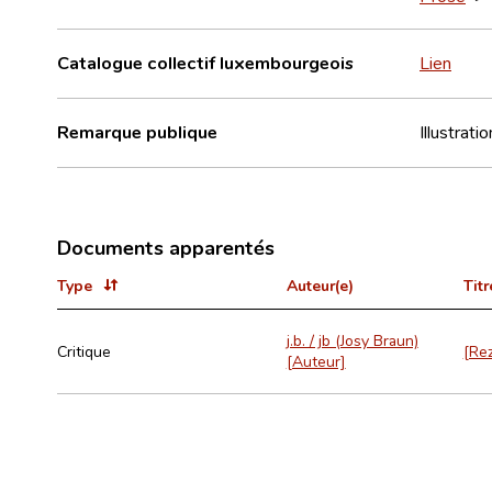
Catalogue collectif luxembourgeois
Lien
Remarque publique
Illustrat
Documents apparentés
Type
Auteur(e)
Titr
j.b. / jb (Josy Braun)
Critique
[Rez
[Auteur]