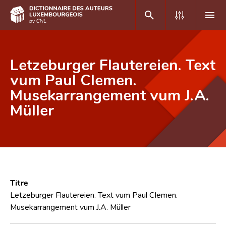
DE
FR
Letzeburger Flautereien. Text
vum Paul Clemen.
Musekarrangement vum J.A.
Accueil
Müller
Auteur(e)s A-Z
Recherche avancée
Foire aux questions
CNL
Titre
Équipe scientifique
Letzeburger Flautereien. Text vum Paul Clemen.
Musekarrangement vum J.A. Müller
Contact