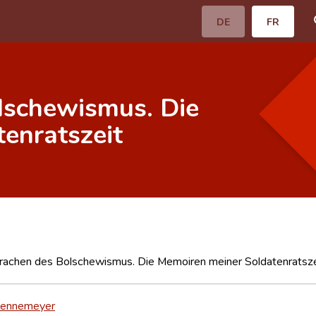
DE
FR
lschewismus. Die
enratszeit
nrachen des Bolschewismus. Die Memoiren meiner Soldatenratsze
Dennemeyer