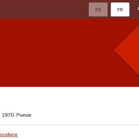
DE
FR
e 1970. Poesie
ncelliere