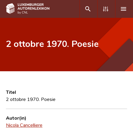
DE
FR
2 ottobre 1970. Poesie
Home
Autor(inn)en A-Z
Erweiterte Suche
Häufige Fragen und Antworten
Titel
2 ottobre 1970. Poesie
CNL
Forschungsgruppe
Autor(in)
Nicola Cancelliere
Kontakt